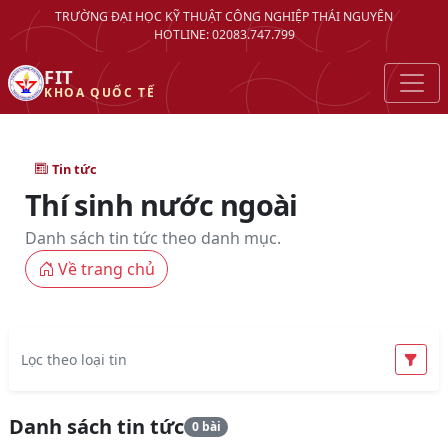
TRƯỜNG ĐẠI HỌC KỸ THUẬT CÔNG NGHIỆP THÁI NGUYÊN
HOTLINE: 02083.747.799
FIT
KHOA QUỐC TẾ
Tin tức
Thí sinh nước ngoài
Danh sách tin tức theo danh mục.
Về trang chủ
Lọc theo loại tin
Danh sách tin tức
0 bài