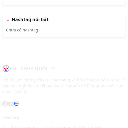
Hashtag nổi bật
Chưa có hashtag.
FIT - KHOA QUỐC TẾ
Kết nối với chúng tôi qua các mạng xã hội để cập nhật tin tức về
đào tạo, nghiên cứu khoa học và các vấn đề liên quan khác của
khoa Quốc tế.
Liên hệ
Số 666 Đường 3-2, P. Tích Lương, TP Thái Nguyên.