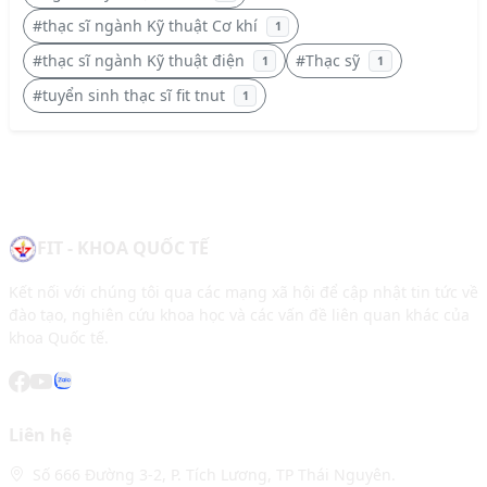
#thạc sĩ ngành Kỹ thuật Cơ khí
1
#thạc sĩ ngành Kỹ thuật điện
#Thạc sỹ
1
1
#tuyển sinh thạc sĩ fit tnut
1
FIT - KHOA QUỐC TẾ
Kết nối với chúng tôi qua các mạng xã hội để cập nhật tin tức về
đào tạo, nghiên cứu khoa học và các vấn đề liên quan khác của
khoa Quốc tế.
Liên hệ
Số 666 Đường 3-2, P. Tích Lương, TP Thái Nguyên.