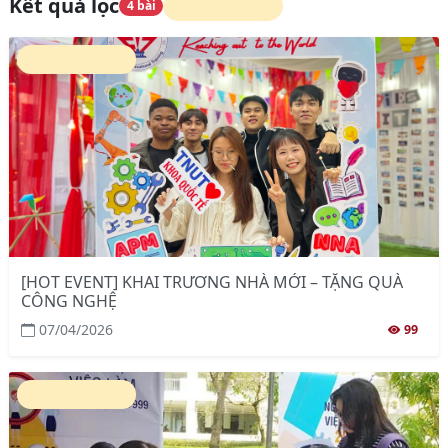
Kết quả lọc
Tin sự kiện
4 bài
Tin sự kiện
[HOT EVENT] KHAI TRƯƠNG NHÀ MỚI – TẶNG QUÀ
CÔNG NGHỆ
07/04/2026
99
Tin sự kiện