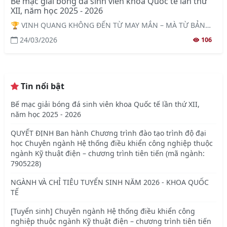
Bế mạc giải bóng đá sinh viên khoa Quốc tế lần thứ
XII, năm học 2025 - 2026
🏆 VINH QUANG KHÔNG ĐẾN TỪ MAY MẮN – MÀ TỪ BẢN
LĨNH & NIỀM TIN 🏆 🔥 Chúc mừng K58AP – Nhà Vô địch
24/03/2026
106
Giải bóng đá Sinh viên Khoa Quốc tế lần thứ XII, bảo vệ
thành công ngôi vương bằng tinh thần thép, sự đoàn kết và
khát khao chiến thắng không ngừng nghỉ.
Tin nổi bật
Bế mạc giải bóng đá sinh viên khoa Quốc tế lần thứ XII,
năm học 2025 - 2026
QUYẾT ĐỊNH Ban hành Chương trình đào tạo trình độ đại
học Chuyên ngành Hệ thống điều khiển công nghiệp thuộc
ngành Kỹ thuật điện – chương trình tiên tiến (mã ngành:
7905228)
NGÀNH VÀ CHỈ TIÊU TUYỂN SINH NĂM 2026 - KHOA QUỐC
TẾ
[Tuyển sinh] Chuyên ngành Hệ thống điều khiển công
nghiệp thuộc ngành Kỹ thuật điện – chương trình tiên tiến