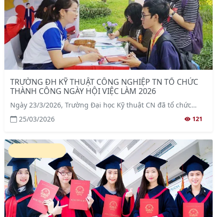
TRƯỜNG ĐH KỸ THUẬT CÔNG NGHIỆP TN TỔ CHỨC
THÀNH CÔNG NGÀY HỘI VIỆC LÀM 2026
Ngày 23/3/2026, Trường Đại học Kỹ thuật CN đã tổ chức
thành công Ngày hội Việc làm 2026, thu hút sự tham gia
25/03/2026
121
của hơn 50 doanh nghiệp trong và ngoài nước cùng hàng
nghìn sinh viên đến từ nhiều khoa, ngành khác nhau.
Tin sự kiện