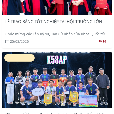
LỄ TRAO BẰNG TỐT NGHIỆP TẠI HỘI TRƯỜNG LỚN
Chúc mừng các Tân Kỹ sư, Tân Cử nhân của Khoa Quốc tế!
💙
25/03/2026
98
Tin sự kiện