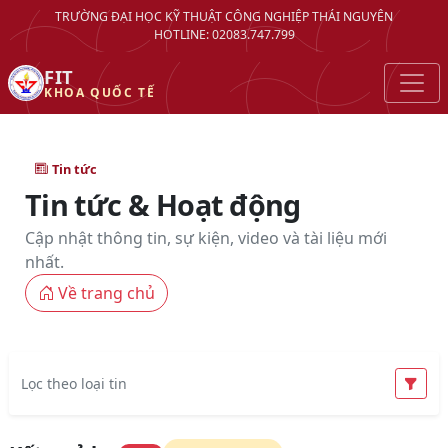
TRƯỜNG ĐẠI HỌC KỸ THUẬT CÔNG NGHIỆP THÁI NGUYÊN
HOTLINE: 02083.747.799
FIT
KHOA QUỐC TẾ
Tin tức
Tin tức & Hoạt động
Cập nhật thông tin, sự kiện, video và tài liệu mới
nhất.
Về trang chủ
Lọc theo loại tin