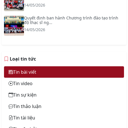
14/05/2026
Quyết định ban hành Chương trình đào tạo trình
độ thạc sĩ ng...
14/05/2026
Loại tin tức
Tin bài viết
Tin video
Tin sự kiện
Tin thảo luận
Tin tài liệu