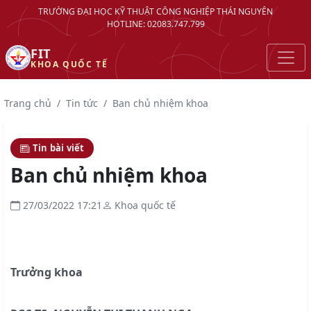
TRƯỜNG ĐẠI HỌC KỸ THUẬT CÔNG NGHIỆP THÁI NGUYÊN
HOTLINE: 02083.747.799
FIT
KHOA QUỐC TẾ
Trang chủ
Tin tức
Ban chủ nhiệm khoa
Tin bài viết
Ban chủ nhiệm khoa
27/03/2022 17:21
Khoa quốc tế
Trưởng khoa