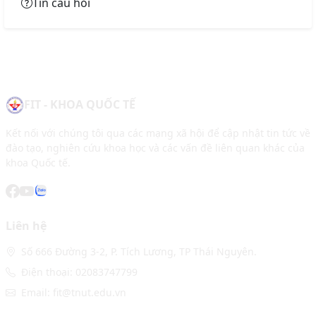
Tin câu hỏi
FIT - KHOA QUỐC TẾ
Kết nối với chúng tôi qua các mạng xã hội để cập nhật tin tức về
đào tạo, nghiên cứu khoa học và các vấn đề liên quan khác của
khoa Quốc tế.
Liên hệ
Số 666 Đường 3-2, P. Tích Lương, TP Thái Nguyên.
Điện thoại: 02083747799
Email: fit@tnut.edu.vn