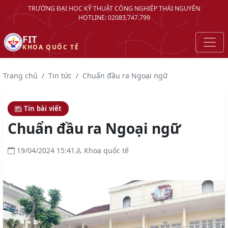
TRƯỜNG ĐẠI HỌC KỸ THUẬT CÔNG NGHIỆP THÁI NGUYÊN
HOTLINE: 02083.747.799
FIT
KHOA QUỐC TẾ
Trang chủ
Tin tức
Chuẩn đầu ra Ngoại ngữ
Tin bài viết
Chuẩn đầu ra Ngoại ngữ
19/04/2024 15:41
Khoa quốc tế