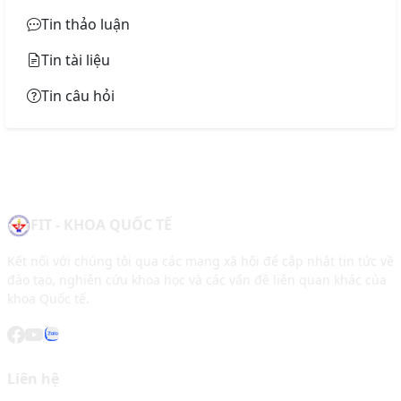
Tin thảo luận
Tin tài liệu
Tin câu hỏi
FIT - KHOA QUỐC TẾ
Kết nối với chúng tôi qua các mạng xã hội để cập nhật tin tức về
đào tạo, nghiên cứu khoa học và các vấn đề liên quan khác của
khoa Quốc tế.
Liên hệ