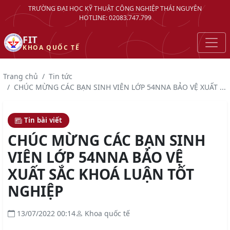
TRƯỜNG ĐẠI HỌC KỸ THUẬT CÔNG NGHIỆP THÁI NGUYÊN
HOTLINE: 02083.747.799
FIT
KHOA QUỐC TẾ
Trang chủ
Tin tức
CHÚC MỪNG CÁC BẠN SINH VIÊN LỚP 54NNA BẢO VỆ XUẤT ...
Tin bài viết
CHÚC MỪNG CÁC BẠN SINH
VIÊN LỚP 54NNA BẢO VỆ
XUẤT SẮC KHOÁ LUẬN TỐT
NGHIỆP
13/07/2022 00:14
Khoa quốc tế