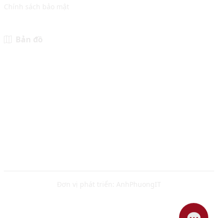
Chính sách bảo mật
Bản đồ
Đơn vị phát triển:
AnhPhuongIT