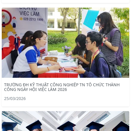
TRƯỜNG ĐH KỸ THUẬT CÔNG NGHIỆP TN TỔ CHỨC THÀNH
CÔNG NGÀY HỘI VIỆC LÀM 2026
25/03/2026