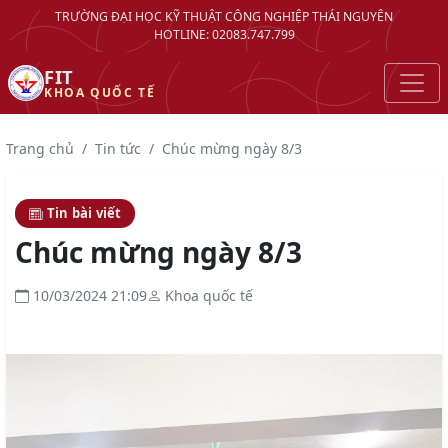
TRƯỜNG ĐẠI HỌC KỸ THUẬT CÔNG NGHIỆP THÁI NGUYÊN
HOTLINE: 02083.747.799
FIT
KHOA QUỐC TẾ
Trang chủ
Tin tức
Chúc mừng ngày 8/3
Tin bài viết
Chúc mừng ngày 8/3
10/03/2024 21:09
Khoa quốc tế