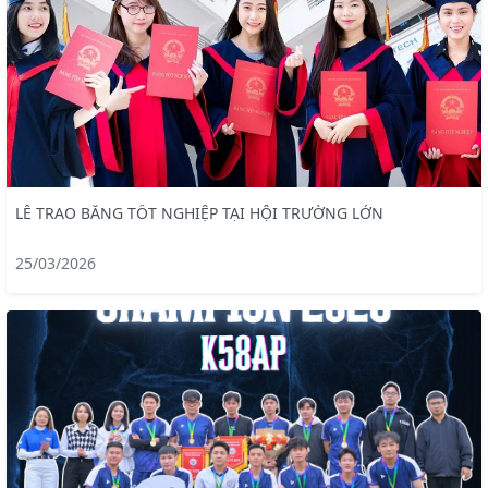
LỄ TRAO BẰNG TỐT NGHIỆP TẠI HỘI TRƯỜNG LỚN
25/03/2026