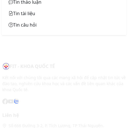
Tin thảo luận
Tin tài liệu
Tin câu hỏi
FIT - KHOA QUỐC TẾ
Kết nối với chúng tôi qua các mạng xã hội để cập nhật tin tức về
đào tạo, nghiên cứu khoa học và các vấn đề liên quan khác của
khoa Quốc tế.
Liên hệ
Số 666 Đường 3-2, P. Tích Lương, TP Thái Nguyên.