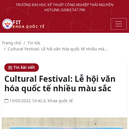
TRƯỜNG ĐẠI HỌC KỸ THUẬT CÔNG NGHIỆP THÁI NGUYÊN
HOTLINE: 02083.747.799
FIT
KHOA QUỐC TẾ
Trang chủ
Tin tức
Cultural Festival: Lễ hội văn hóa quốc tế nhiều mà...
Tin bài viết
Cultural Festival: Lễ hội văn
hóa quốc tế nhiều màu sắc
15/05/2022 10:42
Khoa quốc tế