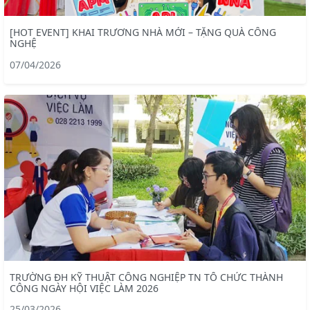
[HOT EVENT] KHAI TRƯƠNG NHÀ MỚI – TẶNG QUÀ CÔNG
NGHỆ
07/04/2026
TRƯỜNG ĐH KỸ THUẬT CÔNG NGHIỆP TN TỔ CHỨC THÀNH
CÔNG NGÀY HỘI VIỆC LÀM 2026
25/03/2026