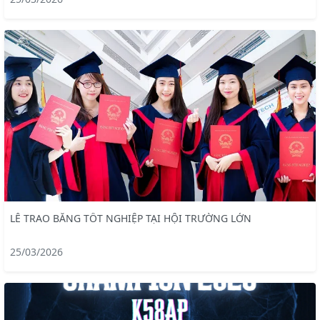
LỄ TRAO BẰNG TỐT NGHIỆP TẠI HỘI TRƯỜNG LỚN
25/03/2026