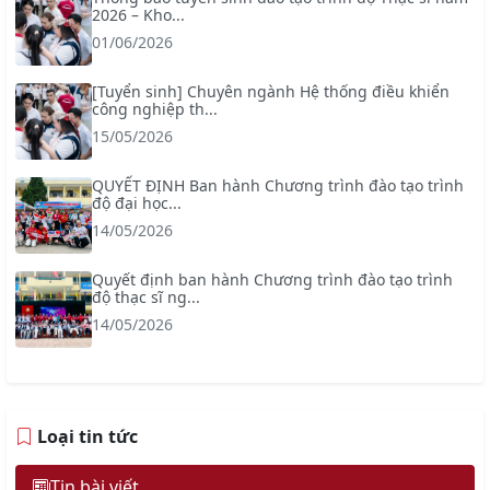
2026 – Kho...
01/06/2026
[Tuyển sinh] Chuyên ngành Hệ thống điều khiển
công nghiệp th...
15/05/2026
QUYẾT ĐỊNH Ban hành Chương trình đào tạo trình
độ đại học...
14/05/2026
Quyết định ban hành Chương trình đào tạo trình
độ thạc sĩ ng...
14/05/2026
Loại tin tức
Tin bài viết