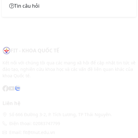
Tin câu hỏi
FIT - KHOA QUỐC TẾ
Kết nối với chúng tôi qua các mạng xã hội để cập nhật tin tức về
đào tạo, nghiên cứu khoa học và các vấn đề liên quan khác của
khoa Quốc tế.
Liên hệ
Số 666 Đường 3-2, P. Tích Lương, TP Thái Nguyên.
Điện thoại: 02083747799
Email: fit@tnut.edu.vn