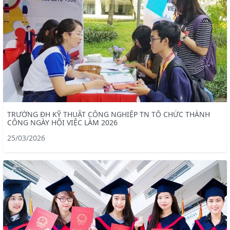
TRƯỜNG ĐH KỸ THUẬT CÔNG NGHIỆP TN TỔ CHỨC THÀNH
CÔNG NGÀY HỘI VIỆC LÀM 2026
25/03/2026