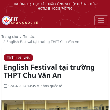
TRƯỜNG ĐẠI HỌC KỸ THUẬT CÔNG NGHIỆP THÁI NGUYÊN
HOTLINE: 02083.747.799
FIT
KHOA QUỐC TẾ
Trang chủ
Tin tức
English Festival tại trường THPT Chu Văn An
Tin bài viết
English Festival tại trường
THPT Chu Văn An
12/04/2024 14:49
Khoa quốc tế