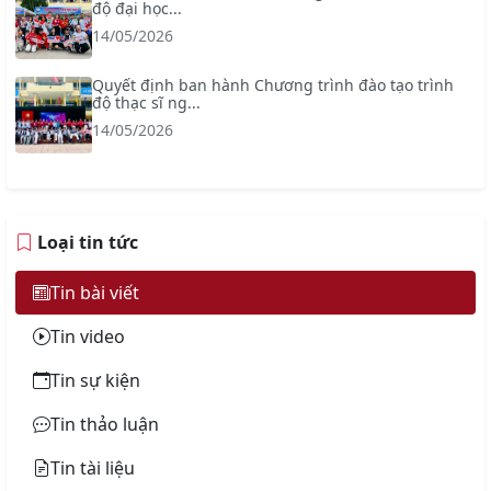
độ đại học...
14/05/2026
Quyết định ban hành Chương trình đào tạo trình
độ thạc sĩ ng...
14/05/2026
Loại tin tức
Tin bài viết
Tin video
Tin sự kiện
Tin thảo luận
Tin tài liệu