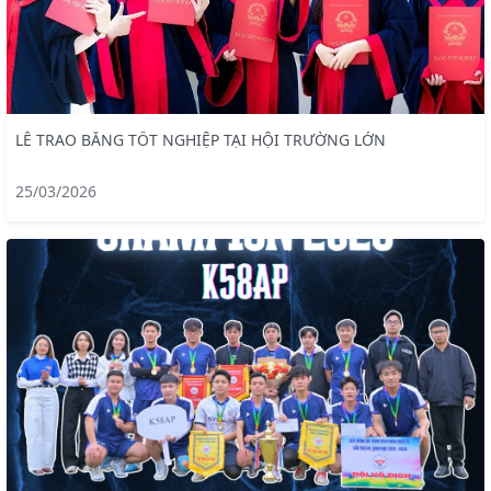
LỄ TRAO BẰNG TỐT NGHIỆP TẠI HỘI TRƯỜNG LỚN
25/03/2026