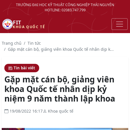
TRƯỜNG ĐẠI HỌC KỸ THUẬT CÔNG NGHIỆP THÁI NGUYÊN
HOTLINE: 02083.747.799
FIT
KHOA QUỐC TẾ
Trang chủ
Tin tức
Gặp mặt cán bộ, giảng viên khoa Quốc tế nhân dịp k...
Tin bài viết
Gặp mặt cán bộ, giảng viên
khoa Quốc tế nhân dịp kỷ
niệm 9 năm thành lập khoa
19/08/2022 16:17
Khoa quốc tế