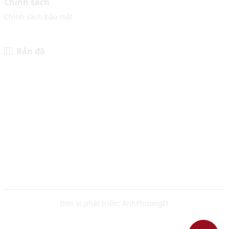
Chính sách
Chính sách bảo mật
Bản đồ
Đơn vị phát triển:
AnhPhuongIT