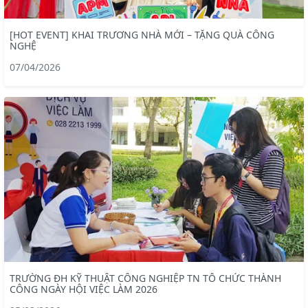
[HOT EVENT] KHAI TRƯƠNG NHÀ MỚI – TẶNG QUÀ CÔNG
NGHỆ
07/04/2026
TRƯỜNG ĐH KỸ THUẬT CÔNG NGHIỆP TN TỔ CHỨC THÀNH
CÔNG NGÀY HỘI VIỆC LÀM 2026