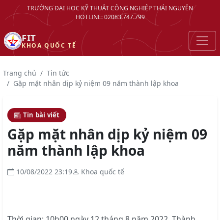
TRƯỜNG ĐẠI HỌC KỸ THUẬT CÔNG NGHIỆP THÁI NGUYÊN
HOTLINE: 02083.747.799
FIT
KHOA QUỐC TẾ
Trang chủ
Tin tức
Gặp mặt nhân dịp kỷ niệm 09 năm thành lập khoa
Tin bài viết
Gặp mặt nhân dịp kỷ niệm 09
năm thành lập khoa
10/08/2022 23:19
Khoa quốc tế
Thời gian: 10h00 ngày 12 tháng 8 năm 2022. Thành