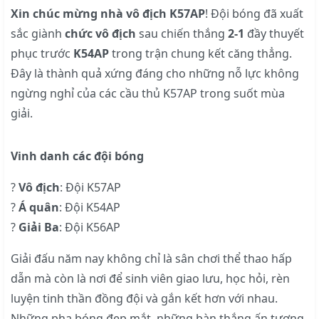
Xin chúc mừng nhà vô địch K57AP
! Đội bóng đã xuất
sắc giành
chức vô địch
sau chiến thắng
2-1
đầy thuyết
phục trước
K54AP
trong trận chung kết căng thẳng.
Đây là thành quả xứng đáng cho những nỗ lực không
ngừng nghỉ của các cầu thủ K57AP trong suốt mùa
giải.
Vinh danh các đội bóng
?
Vô địch
: Đội K57AP
?
Á quân
: Đội K54AP
?
Giải Ba
: Đội K56AP
Giải đấu năm nay không chỉ là sân chơi thể thao hấp
dẫn mà còn là nơi để sinh viên giao lưu, học hỏi, rèn
luyện tinh thần đồng đội và gắn kết hơn với nhau.
Những pha bóng đẹp mắt, những bàn thắng ấn tượng