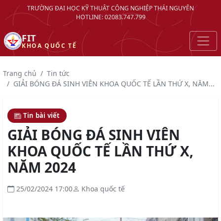
TRƯỜNG ĐẠI HỌC KỸ THUẬT CÔNG NGHIỆP THÁI NGUYÊN
HOTLINE: 02083.747.799
FIT
KHOA QUỐC TẾ
Trang chủ
Tin tức
GIẢI BÓNG ĐÁ SINH VIÊN KHOA QUỐC TẾ LẦN THỨ X, NĂM...
Tin bài viết
GIẢI BÓNG ĐÁ SINH VIÊN
KHOA QUỐC TẾ LẦN THỨ X,
NĂM 2024
25/02/2024 17:00
Khoa quốc tế