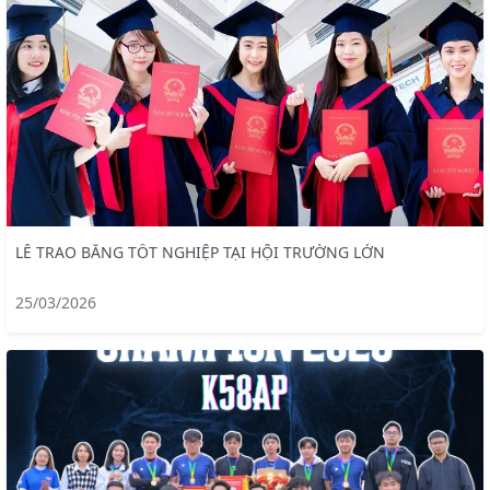
LỄ TRAO BẰNG TỐT NGHIỆP TẠI HỘI TRƯỜNG LỚN
25/03/2026