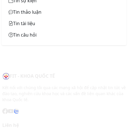
Tin sự kiện
Tin thảo luận
Tin tài liệu
Tin câu hỏi
FIT - KHOA QUỐC TẾ
Kết nối với chúng tôi qua các mạng xã hội để cập nhật tin tức về
đào tạo, nghiên cứu khoa học và các vấn đề liên quan khác của
khoa Quốc tế.
Liên hệ