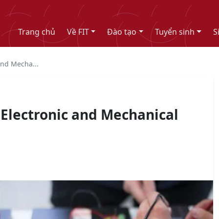
Trang chủ
Về FIT
Đào tạo
Tuyển sinh
S
and Mecha...
 Electronic and Mechanical