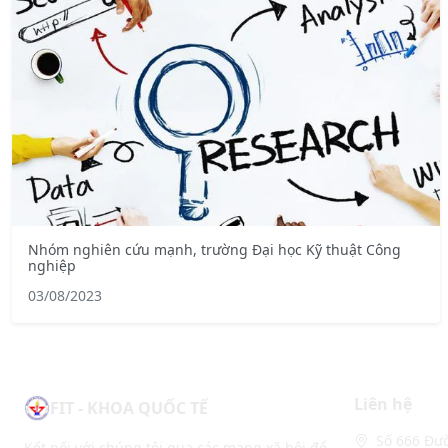
Nhóm nghiên cứu mạnh, trường Đại học Kỹ thuật Công
nghiệp
03/08/2023
Liên hệ
FIT - KHOA QUỐC TẾ
Số 666 Đườ
Kết nối với chúng tôi qua các mạng xã hội để