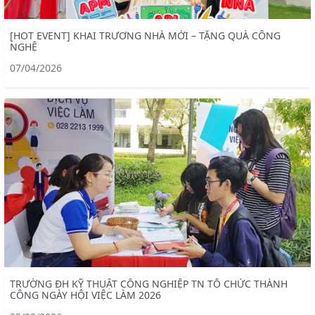
[HOT EVENT] KHAI TRƯƠNG NHÀ MỚI – TẶNG QUÀ CÔNG
NGHỆ
07/04/2026
TRƯỜNG ĐH KỸ THUẬT CÔNG NGHIỆP TN TỔ CHỨC THÀNH
CÔNG NGÀY HỘI VIỆC LÀM 2026