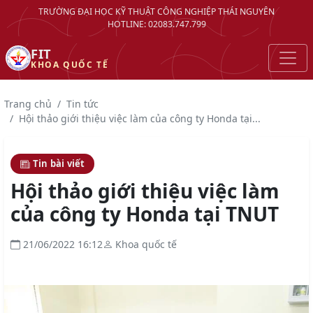
TRƯỜNG ĐẠI HỌC KỸ THUẬT CÔNG NGHIỆP THÁI NGUYÊN
HOTLINE: 02083.747.799
FIT
KHOA QUỐC TẾ
Trang chủ
Tin tức
Hội thảo giới thiệu việc làm của công ty Honda tại...
Tin bài viết
Hội thảo giới thiệu việc làm
của công ty Honda tại TNUT
21/06/2022 16:12
Khoa quốc tế