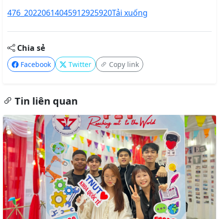
476_20220614045912925920
Tải xuống
Chia sẻ
Facebook
Twitter
Copy link
Tin liên quan