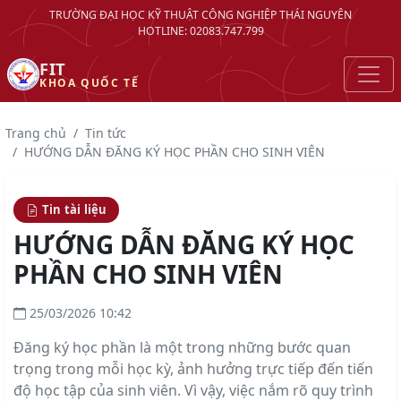
TRƯỜNG ĐẠI HỌC KỸ THUẬT CÔNG NGHIỆP THÁI NGUYÊN
HOTLINE: 02083.747.799
FIT
KHOA QUỐC TẾ
Trang chủ
Tin tức
HƯỚNG DẪN ĐĂNG KÝ HỌC PHẦN CHO SINH VIÊN
Tin tài liệu
HƯỚNG DẪN ĐĂNG KÝ HỌC
PHẦN CHO SINH VIÊN
25/03/2026 10:42
Đăng ký học phần là một trong những bước quan
trọng trong mỗi học kỳ, ảnh hưởng trực tiếp đến tiến
độ học tập của sinh viên. Vì vậy, việc nắm rõ quy trình