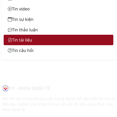
Tin video
Tin sự kiện
Tin thảo luận
Tin tài liệu
Tin câu hỏi
FIT - KHOA QUỐC TẾ
Kết nối với chúng tôi qua các mạng xã hội để cập nhật tin tức về
đào tạo, nghiên cứu khoa học và các vấn đề liên quan khác của
khoa Quốc tế.