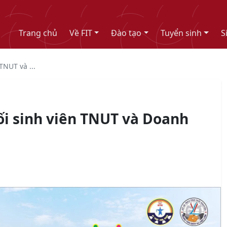
Trang chủ
Về FIT
Đào tạo
Tuyển sinh
S
TNUT và ...
nối sinh viên TNUT và Doanh