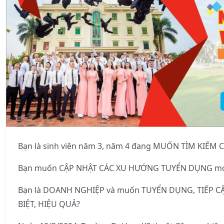
Bạn là sinh viên năm 3, năm 4 đang MUỐN TÌM KIẾM
Bạn muốn CẬP NHẬT CÁC XU HƯỚNG TUYỂN DỤNG mới t
Bạn là DOANH NGHIỆP và muốn TUYỂN DỤNG, TIẾP CẬ
BIỆT, HIỆU QUẢ?