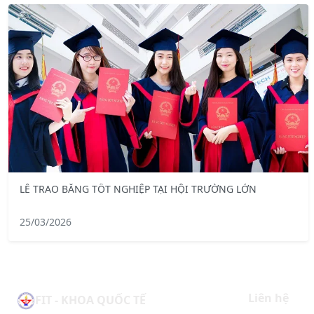
LỄ TRAO BẰNG TỐT NGHIỆP TẠI HỘI TRƯỜNG LỚN
25/03/2026
Liên hệ
FIT - KHOA QUỐC TẾ