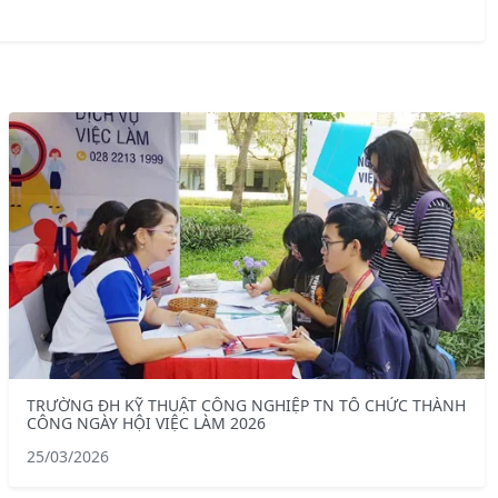
TRƯỜNG ĐH KỸ THUẬT CÔNG NGHIỆP TN TỔ CHỨC THÀNH
CÔNG NGÀY HỘI VIỆC LÀM 2026
25/03/2026