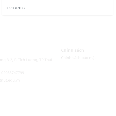
23/03/2022
Chính sách
Chính sách bảo mật
ng 3-2, P. Tích Lương, TP Thái
: 02083747799
@tnut.edu.vn