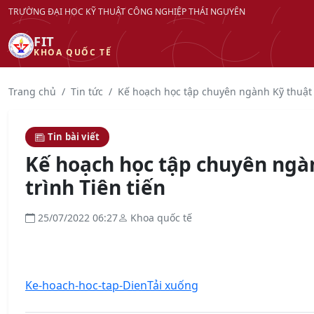
TRƯỜNG ĐẠI HỌC KỸ THUẬT CÔNG NGHIỆP THÁI NGUYÊN
FIT
KHOA QUỐC TẾ
Trang chủ
Tin tức
Kế hoạch học tập chuyên ngành Kỹ thuật 
Tin bài viết
Kế hoạch học tập chuyên ngà
trình Tiên tiến
25/07/2022 06:27
Khoa quốc tế
Ke-hoach-hoc-tap-Dien
Tải xuống