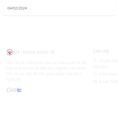
04/02/2024
Liên hệ
FIT - KHOA QUỐC TẾ
Số 666 Đườ
Kết nối với chúng tôi qua các mạng xã hội để
Nguyên.
cập nhật tin tức về đào tạo, nghiên cứu khoa
học và các vấn đề liên quan khác của khoa
Điện thoại
Quốc tế.
Email: fit