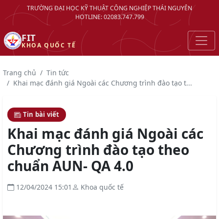
TRƯỜNG ĐẠI HỌC KỸ THUẬT CÔNG NGHIỆP THÁI NGUYÊN
HOTLINE: 02083.747.799
FIT
KHOA QUỐC TẾ
Trang chủ
Tin tức
Khai mạc đánh giá Ngoài các Chương trình đào tạo t...
Tin bài viết
Khai mạc đánh giá Ngoài các
Chương trình đào tạo theo
chuẩn AUN- QA 4.0
12/04/2024 15:01
Khoa quốc tế