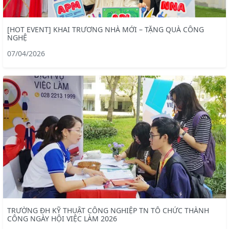
[HOT EVENT] KHAI TRƯƠNG NHÀ MỚI – TẶNG QUÀ CÔNG
NGHỆ
07/04/2026
TRƯỜNG ĐH KỸ THUẬT CÔNG NGHIỆP TN TỔ CHỨC THÀNH
CÔNG NGÀY HỘI VIỆC LÀM 2026