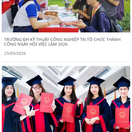
TRƯỜNG ĐH KỸ THUẬT CÔNG NGHIỆP TN TỔ CHỨC THÀNH
CÔNG NGÀY HỘI VIỆC LÀM 2026
25/03/2026