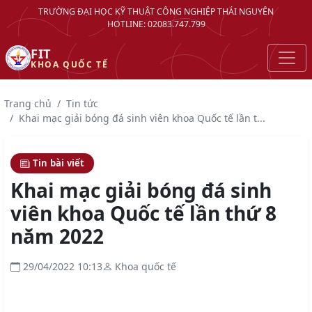
TRƯỜNG ĐẠI HỌC KỸ THUẬT CÔNG NGHIỆP THÁI NGUYÊN
HOTLINE: 02083.747.799
FIT
KHOA QUỐC TẾ
Trang chủ
Tin tức
Khai mạc giải bóng đá sinh viên khoa Quốc tế lần t...
Tin bài viết
Khai mạc giải bóng đá sinh
viên khoa Quốc tế lần thứ 8
năm 2022
29/04/2022 10:13
Khoa quốc tế