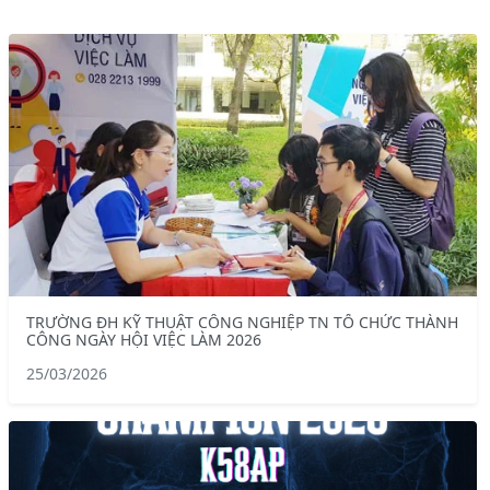
TRƯỜNG ĐH KỸ THUẬT CÔNG NGHIỆP TN TỔ CHỨC THÀNH
CÔNG NGÀY HỘI VIỆC LÀM 2026
25/03/2026