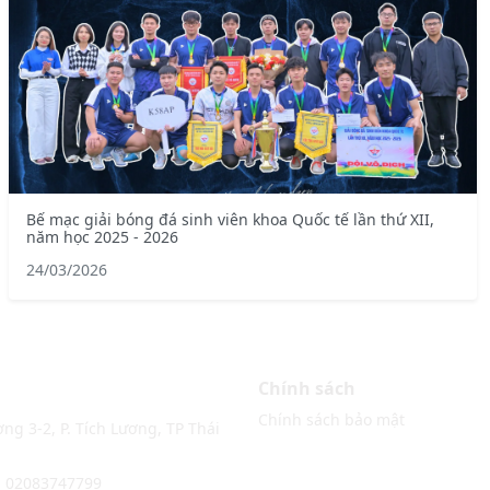
Bế mạc giải bóng đá sinh viên khoa Quốc tế lần thứ XII,
năm học 2025 - 2026
24/03/2026
Chính sách
Chính sách bảo mật
ng 3-2, P. Tích Lương, TP Thái
: 02083747799