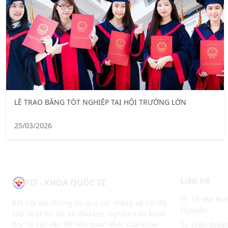
LỄ TRAO BẰNG TỐT NGHIỆP TẠI HỘI TRƯỜNG LỚN
25/03/2026
Liên hệ
FIT - KHOA QUỐC TẾ
Số 666 Đườ
Kết nối với chúng tôi qua các mạng xã hội để
Nguyên.
cập nhật tin tức về đào tạo, nghiên cứu khoa
học và các vấn đề liên quan khác của khoa
Điện thoại