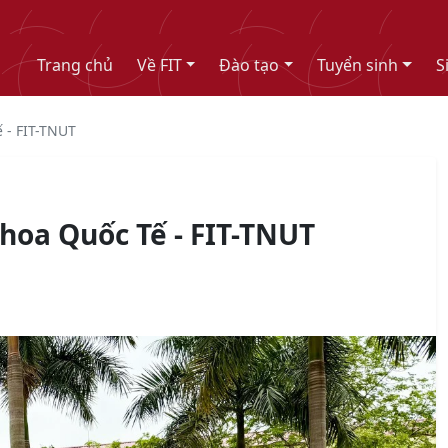
Trang chủ
Về FIT
Đào tạo
Tuyển sinh
S
 - FIT-TNUT
oa Quốc Tế - FIT-TNUT