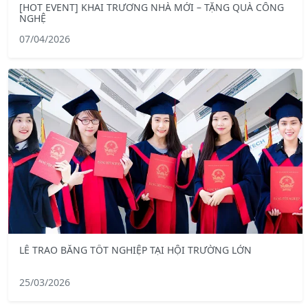
[HOT EVENT] KHAI TRƯƠNG NHÀ MỚI – TẶNG QUÀ CÔNG
NGHỆ
07/04/2026
LỄ TRAO BẰNG TỐT NGHIỆP TẠI HỘI TRƯỜNG LỚN
25/03/2026