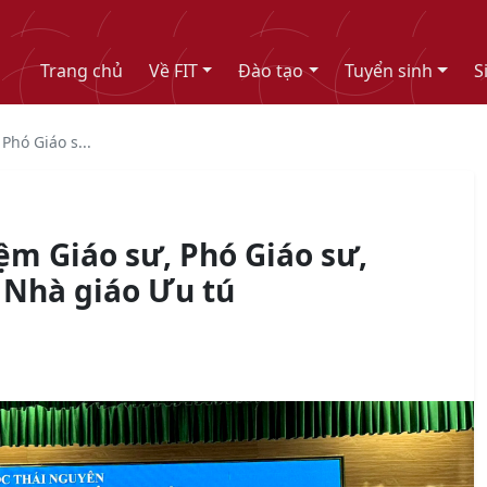
Trang chủ
Về FIT
Đào tạo
Tuyển sinh
S
Phó Giáo s...
ệm Giáo sư, Phó Giáo sư,
 Nhà giáo Ưu tú