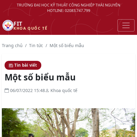
TRƯỜNG ĐẠI HỌC KỸ THUẬT CÔNG NGHIỆP THÁI NGUYÊN
HOTLINE: 02083.747.799
FIT
KHOA QUỐC TẾ
Trang chủ
Tin tức
Một số biểu mẫu
Tin bài viết
Một số biểu mẫu
06/07/2022 15:48
Khoa quốc tế