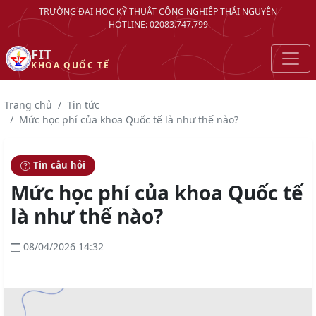
TRƯỜNG ĐẠI HỌC KỸ THUẬT CÔNG NGHIỆP THÁI NGUYÊN
HOTLINE: 02083.747.799
FIT
KHOA QUỐC TẾ
Trang chủ
Tin tức
Mức học phí của khoa Quốc tế là như thế nào?
Tin câu hỏi
Mức học phí của khoa Quốc tế
là như thế nào?
08/04/2026 14:32