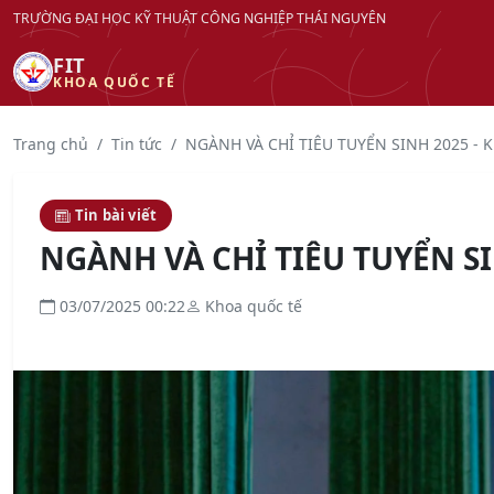
TRƯỜNG ĐẠI HỌC KỸ THUẬT CÔNG NGHIỆP THÁI NGUYÊN
FIT
KHOA QUỐC TẾ
Trang chủ
Tin tức
NGÀNH VÀ CHỈ TIÊU TUYỂN SINH 2025 -
Tin bài viết
NGÀNH VÀ CHỈ TIÊU TUYỂN SI
03/07/2025 00:22
Khoa quốc tế