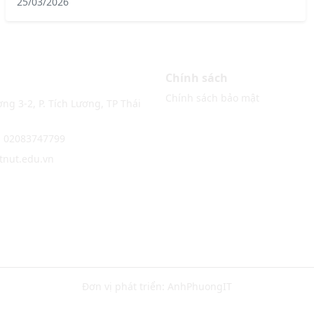
25/03/2026
Chính sách
Chính sách bảo mật
ng 3-2, P. Tích Lương, TP Thái
: 02083747799
@tnut.edu.vn
Đơn vị phát triển:
AnhPhuongIT