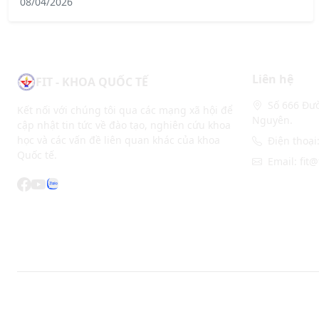
08/04/2026
Liên hệ
FIT - KHOA QUỐC TẾ
Số 666 Đườ
Kết nối với chúng tôi qua các mạng xã hội để
Nguyên.
cập nhật tin tức về đào tạo, nghiên cứu khoa
học và các vấn đề liên quan khác của khoa
Điện thoại
Quốc tế.
Email: fit