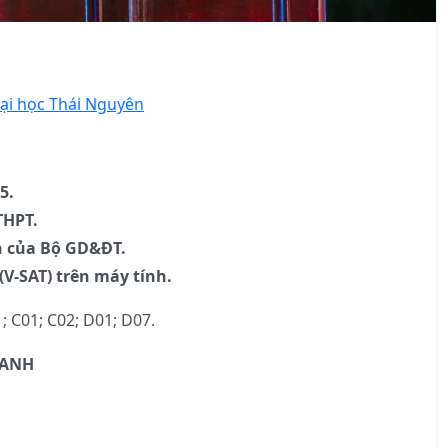
Đại học Thái Nguyên
5.
THPT.
nh của Bộ GD&ĐT.
(V-SAT) trên máy tính.
; C01; C02; D01; D07.
 ANH