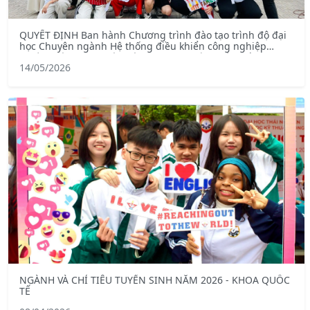
QUYẾT ĐỊNH Ban hành Chương trình đào tạo trình độ đại
học Chuyên ngành Hệ thống điều khiển công nghiệp
thuộc ngành Kỹ thuật điện – chương trình tiên tiến (mã
14/05/2026
ngành: 7905228)
NGÀNH VÀ CHỈ TIÊU TUYỂN SINH NĂM 2026 - KHOA QUỐC
TẾ