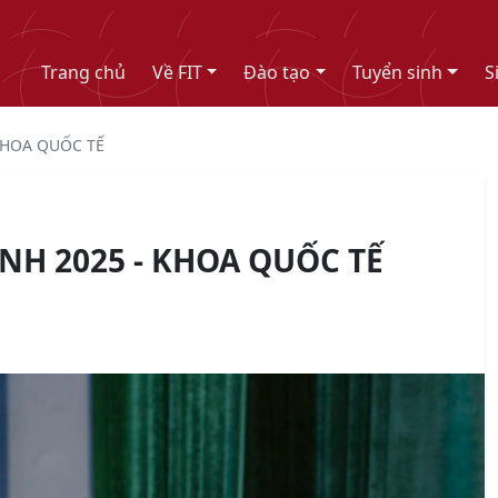
Trang chủ
Về FIT
Đào tạo
Tuyển sinh
S
 KHOA QUỐC TẾ
NH 2025 - KHOA QUỐC TẾ