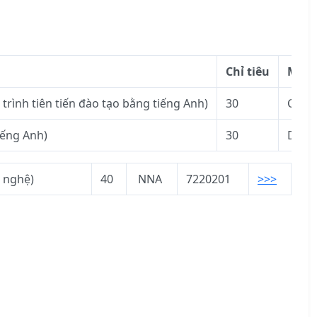
Chỉ tiêu
Mã x
trình tiên tiến đào tạo bằng tiếng Anh)
30
CTT
iếng Anh)
30
DTT
g nghệ)
40
NNA
7220201
>>>