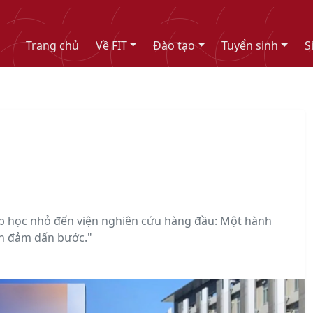
Trang chủ
Về FIT
Đào tạo
Tuyển sinh
S
ớp học nhỏ đến viện nghiên cứu hàng đầu: Một hành
an đảm dấn bước."