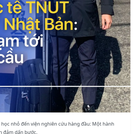
p học nhỏ đến viện nghiên cứu hàng đầu: Một hành
an đảm dấn bước.