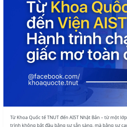
Từ Khoa Quốc tế TNUT đến AIST Nhật Bản – từ một lớ
trình không bắt đầu bằng sự sẵn sàng, mà bằng sự c