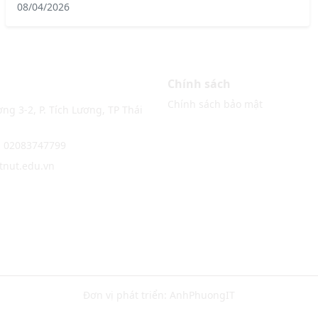
08/04/2026
Chính sách
Chính sách bảo mật
ng 3-2, P. Tích Lương, TP Thái
: 02083747799
@tnut.edu.vn
Đơn vị phát triển:
AnhPhuongIT