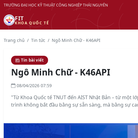
TRƯỜNG ĐẠI HỌC KỸ THUẬT CÔNG NGHIỆP THÁI NGUYÊN
FIT
KHOA QUỐC TẾ
Trang chủ
Tin tức
Ngô Minh Chữ - K46API
Tin bài viết
Ngô Minh Chữ - K46API
08/04/2026 07:59
"Từ Khoa Quốc tế TNUT đến AIST Nhật Bản – từ một l
trình không bắt đầu bằng sự sẵn sàng, mà bằng sự c