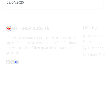
08/04/2026
Liên hệ
FIT - KHOA QUỐC TẾ
Số 666 Đườ
Kết nối với chúng tôi qua các mạng xã hội để
Nguyên.
cập nhật tin tức về đào tạo, nghiên cứu khoa
học và các vấn đề liên quan khác của khoa
Điện thoại
Quốc tế.
Email: fit