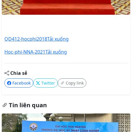
QD412-hocphi2018
Tải xuống
Hoc-phi-NNA-2021
Tải xuống
Chia sẻ
Facebook
Twitter
Copy link
Tin liên quan