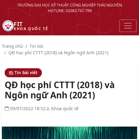
TRƯỜNG ĐẠI HỌC KỸ THUẬT CÔNG NGHIỆP THÁI NGUYÊN
HOTLINE: 02083.747.799
FIT
KHOA QUỐC TẾ
Trang chủ
Tin tức
QĐ học phí CTTT (2018) và Ngôn ngữ Anh (2021)
Tin bài viết
QĐ học phí CTTT (2018) và
Ngôn ngữ Anh (2021)
09/07/2022 18:52
Khoa quốc tế