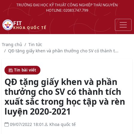
TRƯỜNG ĐẠI HỌC KỸ THUẬT CÔNG NGHIỆP THÁI NGUYÊN
HOTLINE: 02083.747.799
FIT
KHOA QUỐC TẾ
Trang chủ
Tin tức
QĐ tặng giấy khen và phần thưởng cho SV có thành t...
Tin bài viết
QĐ tặng giấy khen và phần
thưởng cho SV có thành tích
xuất sắc trong học tập và rèn
luyện 2020-2021
09/07/2022 18:01
Khoa quốc tế