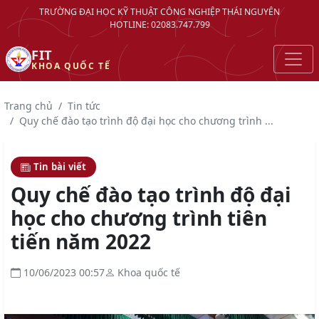
TRƯỜNG ĐẠI HỌC KỸ THUẬT CÔNG NGHIỆP THÁI NGUYÊN
HOTLINE: 02083.747.799
FIT
KHOA QUỐC TẾ
Trang chủ
Tin tức
Quy chế đào tạo trình độ đại học cho chương trình ...
Tin bài viết
Quy chế đào tạo trình độ đại
học cho chương trình tiên
tiến năm 2022
10/06/2023 00:57
Khoa quốc tế