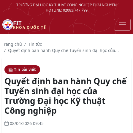
TRƯỜNG ĐẠI HỌC KỸ THUẬT CÔNG NGHIỆP THÁI NGUYÊN
HOTLINE: 02083.747.799
FIT
KHOA QUỐC TẾ
Trang chủ
Tin tức
Quyết định ban hành Quy chế Tuyển sinh đại học của...
Tin bài viết
Quyết định ban hành Quy chế
Tuyển sinh đại học của
Trường Đại học Kỹ thuật
Công nghiệp
08/04/2026 09:45