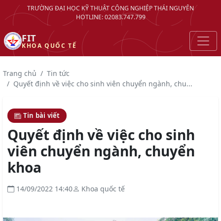
TRƯỜNG ĐẠI HỌC KỸ THUẬT CÔNG NGHIỆP THÁI NGUYÊN
HOTLINE: 02083.747.799
FIT
KHOA QUỐC TẾ
Trang chủ
Tin tức
Quyết định về việc cho sinh viên chuyển ngành, chu...
Tin bài viết
Quyết định về việc cho sinh
viên chuyển ngành, chuyển
khoa
14/09/2022 14:40
Khoa quốc tế