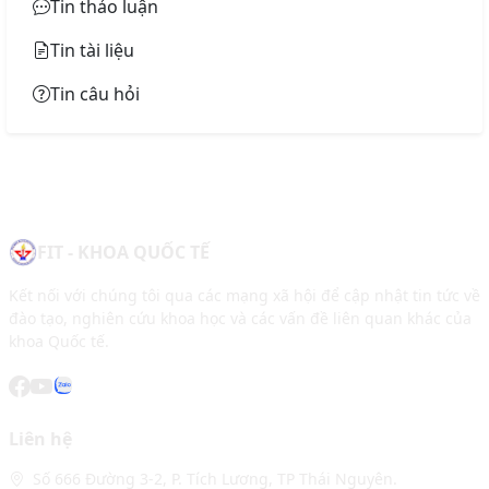
Tin thảo luận
Tin tài liệu
Tin câu hỏi
FIT - KHOA QUỐC TẾ
Kết nối với chúng tôi qua các mạng xã hội để cập nhật tin tức về
đào tạo, nghiên cứu khoa học và các vấn đề liên quan khác của
khoa Quốc tế.
Liên hệ
Số 666 Đường 3-2, P. Tích Lương, TP Thái Nguyên.