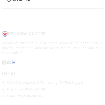
FIT - KHOA QUỐC TẾ
Kết nối với chúng tôi qua các mạng xã hội để cập nhật tin tức về
đào tạo, nghiên cứu khoa học và các vấn đề liên quan khác của
khoa Quốc tế.
Liên hệ
Số 666 Đường 3-2, P. Tích Lương, TP Thái Nguyên.
Điện thoại: 02083747799
Email: fit@tnut.edu.vn