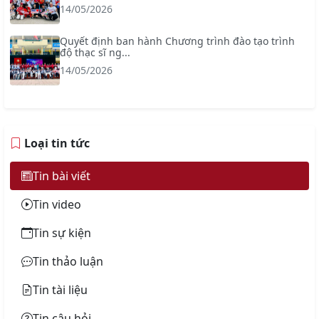
14/05/2026
Quyết định ban hành Chương trình đào tạo trình
độ thạc sĩ ng...
14/05/2026
Loại tin tức
Tin bài viết
Tin video
Tin sự kiện
Tin thảo luận
Tin tài liệu
Tin câu hỏi