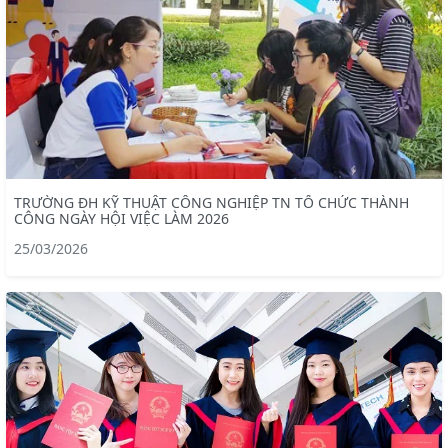
TRƯỜNG ĐH KỸ THUẬT CÔNG NGHIỆP TN TỔ CHỨC THÀNH
CÔNG NGÀY HỘI VIỆC LÀM 2026
25/03/2026