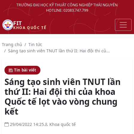
TRƯỜNG ĐẠI HỌC KỸ THUẬT CÔNG NGHIỆP THÁI NGUYÊN
HOTLINE: 02083.747.799
FIT
KHOA QUỐC TẾ
Trang chủ
Tin tức
Sáng tạo sinh viên TNUT lần thứ II: Hai đội thi củ...
Tin bài viết
Sáng tạo sinh viên TNUT lần
thứ II: Hai đội thi của khoa
Quốc tế lọt vào vòng chung
kết
29/04/2022 14:25
Khoa quốc tế