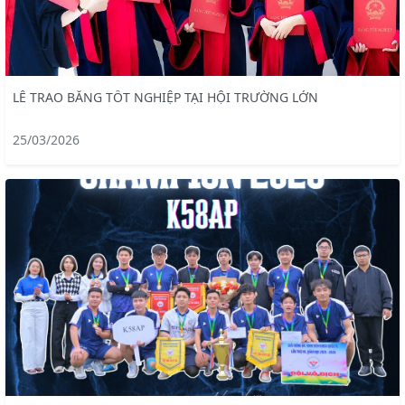
LỄ TRAO BẰNG TỐT NGHIỆP TẠI HỘI TRƯỜNG LỚN
25/03/2026