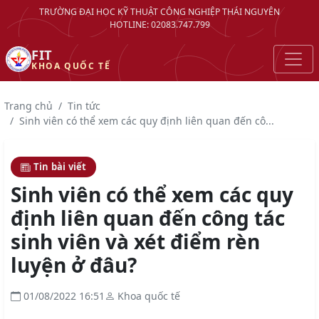
TRƯỜNG ĐẠI HỌC KỸ THUẬT CÔNG NGHIỆP THÁI NGUYÊN
HOTLINE: 02083.747.799
FIT
KHOA QUỐC TẾ
Trang chủ
Tin tức
Sinh viên có thể xem các quy định liên quan đến cô...
Tin bài viết
Sinh viên có thể xem các quy
định liên quan đến công tác
sinh viên và xét điểm rèn
luyện ở đâu?
01/08/2022 16:51
Khoa quốc tế