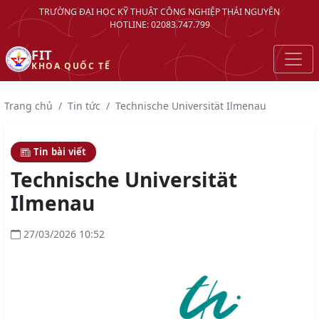
TRƯỜNG ĐẠI HỌC KỸ THUẬT CÔNG NGHIỆP THÁI NGUYÊN
HOTLINE: 02083.747.799
FIT
KHOA QUỐC TẾ
Trang chủ
Tin tức
Technische Universität Ilmenau
Tin bài viết
Technische Universität
Ilmenau
27/03/2026 10:52