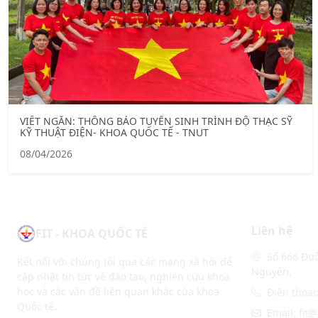
VIẾT NGẮN: THÔNG BÁO TUYỂN SINH TRÌNH ĐỘ THẠC SỸ
KỸ THUẬT ĐIỆN- KHOA QUỐC TẾ - TNUT
08/04/2026
Liên hệ
FIT - KHOA QUỐC TẾ
Số 666 Đườ
Kết nối với chúng tôi qua các mạng xã hội để
Nguyên.
cập nhật tin tức về đào tạo, nghiên cứu khoa
học và các vấn đề liên quan khác của khoa
Điện thoại
Quốc tế.
Email: fit