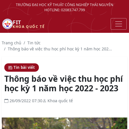
TRƯỜNG ĐẠI HỌC KỸ THUẬT CÔNG NGHIỆP THÁI NGUYÊN
HOTLINE: 02083.747.799
FIT
KHOA QUỐC TẾ
Trang chủ
Tin tức
Thông báo về việc thu học phí học kỳ 1 năm học 202...
Tin bài viết
Thông báo về việc thu học phí
học kỳ 1 năm học 2022 - 2023
26/09/2022 07:30
Khoa quốc tế