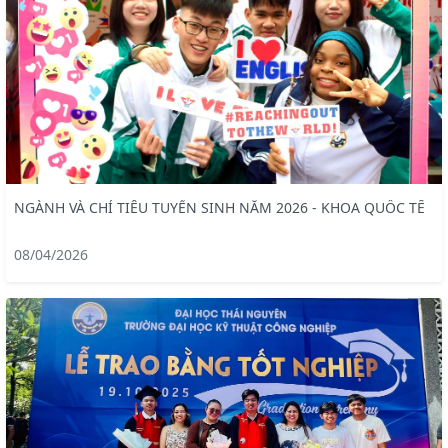
NGÀNH VÀ CHỈ TIÊU TUYỂN SINH NĂM 2026 - KHOA QUỐC TẾ
08/04/2026