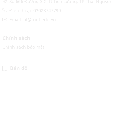
Số 666 Đường 3-2, P. Tích Lương, TP Thái Nguyên.
Điện thoại: 02083747799
Email: fit@tnut.edu.vn
Chính sách
Chính sách bảo mật
Bản đồ