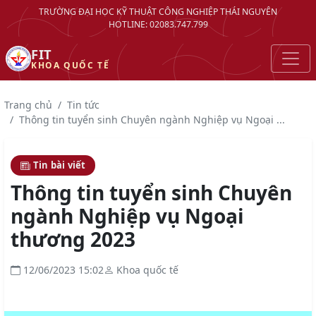
TRƯỜNG ĐẠI HỌC KỸ THUẬT CÔNG NGHIỆP THÁI NGUYÊN
HOTLINE: 02083.747.799
FIT
KHOA QUỐC TẾ
Trang chủ
Tin tức
Thông tin tuyển sinh Chuyên ngành Nghiệp vụ Ngoại ...
Tin bài viết
Thông tin tuyển sinh Chuyên
ngành Nghiệp vụ Ngoại
thương 2023
12/06/2023 15:02
Khoa quốc tế