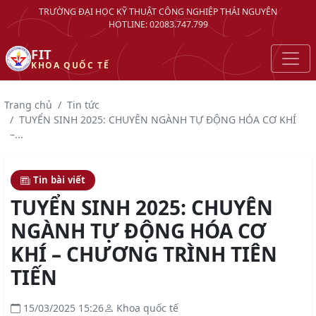
TRƯỜNG ĐẠI HỌC KỸ THUẬT CÔNG NGHIỆP THÁI NGUYÊN
HOTLINE: 02083.747.799
FIT
KHOA QUỐC TẾ
Trang chủ
Tin tức
TUYỂN SINH 2025: CHUYÊN NGÀNH TỰ ĐỘNG HÓA CƠ KHÍ
–...
Tin bài viết
TUYỂN SINH 2025: CHUYÊN
NGÀNH TỰ ĐỘNG HÓA CƠ
KHÍ – CHƯƠNG TRÌNH TIÊN
TIẾN
15/03/2025 15:26
Khoa quốc tế