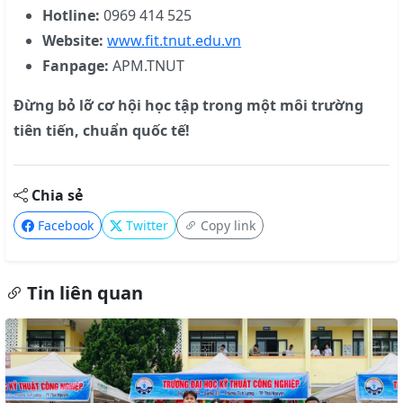
Hotline:
0969 414 525
Website:
www.fit.tnut.edu.vn
Fanpage:
APM.TNUT
Đừng bỏ lỡ cơ hội học tập trong một môi trường
tiên tiến, chuẩn quốc tế!
Chia sẻ
Facebook
Twitter
Copy link
Tin liên quan