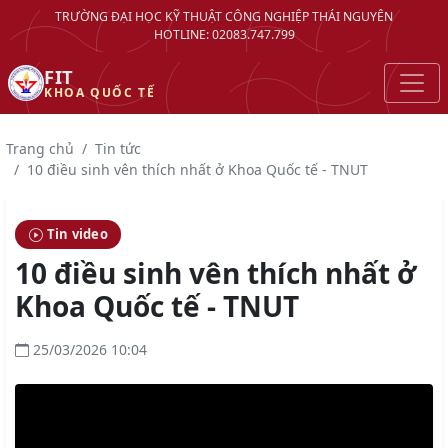
TRƯỜNG ĐẠI HỌC KỸ THUẬT CÔNG NGHIỆP THÁI NGUYÊN
HOTLINE: 02083.747.799
FIT
KHOA QUỐC TẾ
Trang chủ
Tin tức
10 điều sinh vên thích nhất ở Khoa Quốc tế - TNUT
Tin video
10 điều sinh vên thích nhất ở
Khoa Quốc tế - TNUT
25/03/2026 10:04