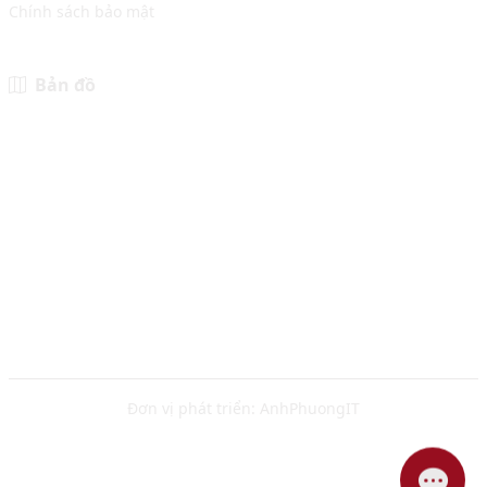
Chính sách bảo mật
Bản đồ
Đơn vị phát triển:
AnhPhuongIT