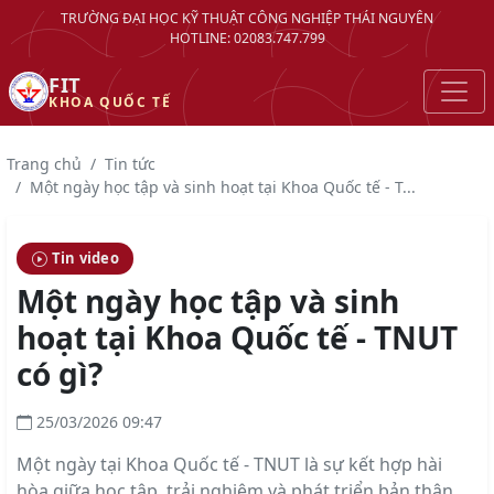
TRƯỜNG ĐẠI HỌC KỸ THUẬT CÔNG NGHIỆP THÁI NGUYÊN
HOTLINE: 02083.747.799
FIT
KHOA QUỐC TẾ
Trang chủ
Tin tức
Một ngày học tập và sinh hoạt tại Khoa Quốc tế - T...
Tin video
Một ngày học tập và sinh
hoạt tại Khoa Quốc tế - TNUT
có gì?
25/03/2026 09:47
Một ngày tại Khoa Quốc tế - TNUT là sự kết hợp hài
hòa giữa học tập, trải nghiệm và phát triển bản thân.