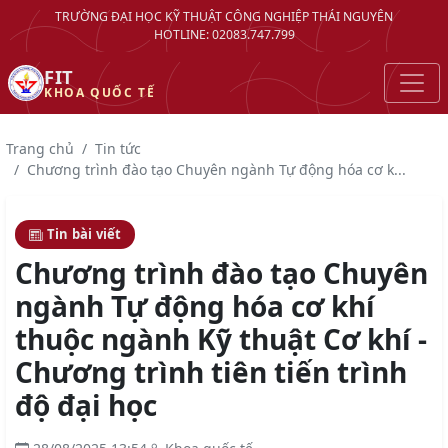
TRƯỜNG ĐẠI HỌC KỸ THUẬT CÔNG NGHIỆP THÁI NGUYÊN
HOTLINE: 02083.747.799
FIT
KHOA QUỐC TẾ
Trang chủ
Tin tức
Chương trình đào tạo Chuyên ngành Tự động hóa cơ k...
Tin bài viết
Chương trình đào tạo Chuyên
ngành Tự động hóa cơ khí
thuộc ngành Kỹ thuật Cơ khí -
Chương trình tiên tiến trình
độ đại học