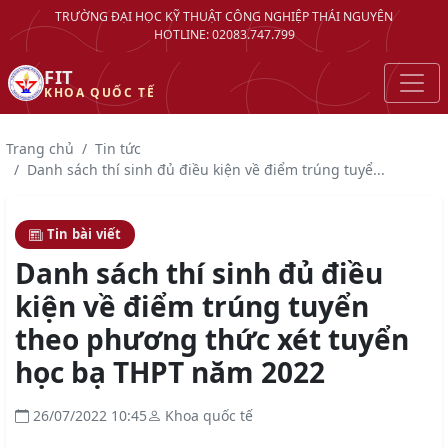
TRƯỜNG ĐẠI HỌC KỸ THUẬT CÔNG NGHIỆP THÁI NGUYÊN
HOTLINE: 02083.747.799
FIT
KHOA QUỐC TẾ
Trang chủ
Tin tức
Danh sách thí sinh đủ điều kiện về điểm trúng tuyể...
Tin bài viết
Danh sách thí sinh đủ điều
kiện về điểm trúng tuyển
theo phương thức xét tuyển
học bạ THPT năm 2022
26/07/2022 10:45
Khoa quốc tế