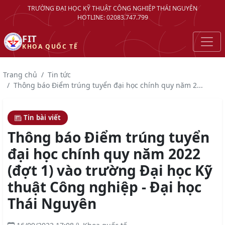
TRƯỜNG ĐẠI HỌC KỸ THUẬT CÔNG NGHIỆP THÁI NGUYÊN
HOTLINE: 02083.747.799
FIT
KHOA QUỐC TẾ
Trang chủ
Tin tức
Thông báo Điểm trúng tuyển đại học chính quy năm 2...
Tin bài viết
Thông báo Điểm trúng tuyển
đại học chính quy năm 2022
(đợt 1) vào trường Đại học Kỹ
thuật Công nghiệp - Đại học
Thái Nguyên