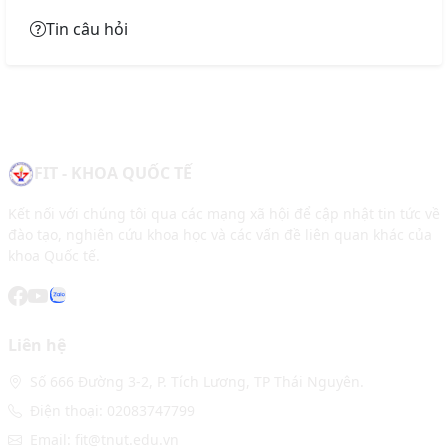
Tin câu hỏi
FIT - KHOA QUỐC TẾ
Kết nối với chúng tôi qua các mạng xã hội để cập nhật tin tức về
đào tạo, nghiên cứu khoa học và các vấn đề liên quan khác của
khoa Quốc tế.
Liên hệ
Số 666 Đường 3-2, P. Tích Lương, TP Thái Nguyên.
Điện thoại: 02083747799
Email: fit@tnut.edu.vn