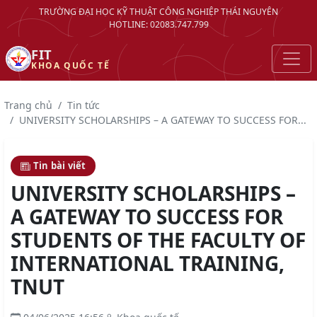
TRƯỜNG ĐẠI HỌC KỸ THUẬT CÔNG NGHIỆP THÁI NGUYÊN
HOTLINE: 02083.747.799
FIT
KHOA QUỐC TẾ
Trang chủ
Tin tức
UNIVERSITY SCHOLARSHIPS – A GATEWAY TO SUCCESS FOR...
Tin bài viết
UNIVERSITY SCHOLARSHIPS –
A GATEWAY TO SUCCESS FOR
STUDENTS OF THE FACULTY OF
INTERNATIONAL TRAINING,
TNUT